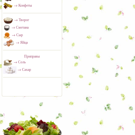
→ Конфеты
→ Творог
→ Сметана
→ Сыр
→ Яйца
Приправы
→ Соль
→ Сахар