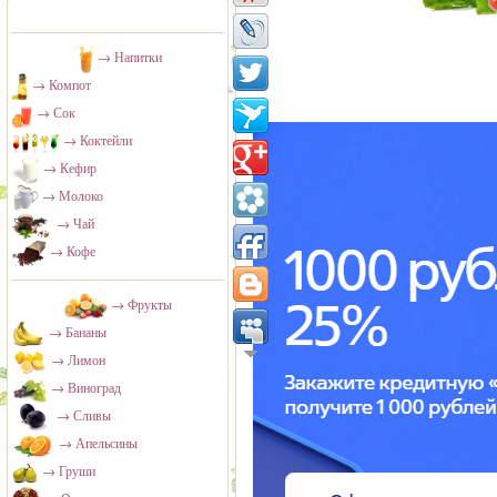
→ Напитки
→ Компот
→ Сок
→ Коктейли
→ Кефир
→ Молоко
→ Чай
→ Кофе
→ Фрукты
→ Бананы
→ Лимон
→ Виноград
→ Сливы
→ Апельсины
→ Груши