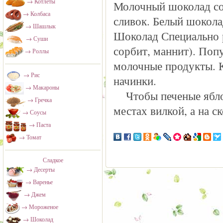
→ Котлеты
Молочный шоколад сос
→ Колбаса
сливок. Белый шоколад
→ Шашлык
Шоколад Специально р
→ Суши
сорбит, маннит). Поп
→ Роллы
молочные продукты. К
→ Рис
начинки.
→ Макароны
Чтобы печеные ябло
→ Гречка
местах вилкой, а на с
→ Соусы
→ Паста
→ Томат
Сладкое
→ Десерты
→ Варенье
→ Джем
→ Мороженое
→ Шоколад