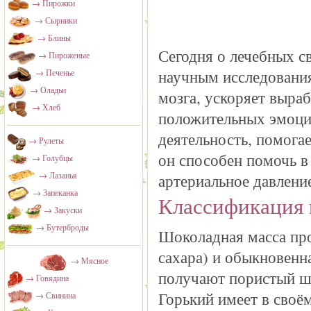
→ Пирожки
→ Сырники
→ Блины
Сегодня о лечебных св
→ Пироженые
научным исследования
→ Печенье
→ Оладьи
мозга, ускоряет выра
→ Хлеб
положительных эмоций
деятельность, помога
→ Рулеты
он способен помочь в
→ Голубцы
→ Лазанья
артериальное давлени
→ Запеканка
Классификация 
→ Закуски
→ Бутерброды
Шоколадная масса про
сахара) и обыкновенн
→ Мясное
получают пористый шо
→ Говядина
Горький имеет в своём
→ Свинина