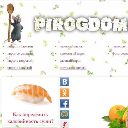
пирог с яблоками
песочный пирог
тесто для 
пирог со сливами
дрожжевой пирог
фото-реце
пирог с творогом
слоеный пирог
пирог с капустой
осетинские пироги
Как определить
калорийность суши?