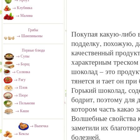
→ Клубника
→ Малина
Грибы
Покупая какую-либо в
→ Шампиньоны
подделку, похожую, д
Первые блюда
качественный продукт 
→ Супы
характерным треском 
→ Борщ
шоколад – это продук
→ Солянка
тянется и тает он при
→ Рагу
→ Плов
Горький шоколад, со
→ Пюре
бодрит, поэтому для 
→ Пельмени
котором часть какао 
→ Каши
Волшебные свойства к
заметили их благотвор
→ Выпечка
→ Кексы
болезней.