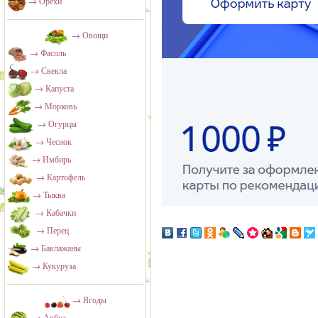
→ Орехи
→ Овощи
→ Фасоль
→ Свекла
→ Капуста
→ Морковь
→ Огурцы
→ Чеснок
→ Имбирь
→ Картофель
→ Тыква
→ Кабачки
→ Перец
→ Баклажаны
→ Кукуруза
→ Ягоды
→ Арбуз