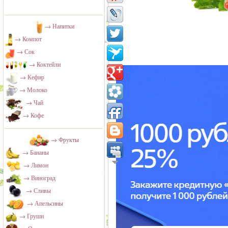
→ Напитки
→ Компот
→ Сок
→ Коктейли
→ Кефир
→ Молоко
→ Чай
→ Кофе
→ Фрукты
→ Бананы
→ Лимон
→ Виноград
→ Сливы
→ Апельсины
→ Груши