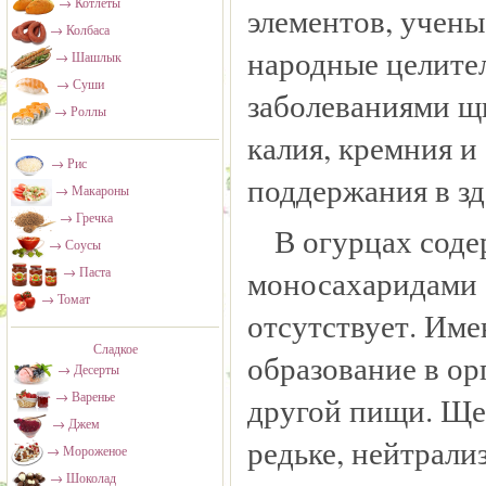
→ Котлеты
элементов, учены
→ Колбаса
народные целител
→ Шашлык
→ Суши
заболеваниями щ
→ Роллы
калия, кремния 
→ Рис
поддержания в зд
→ Макароны
→ Гречка
В огурцах соде
→ Соусы
моносахаридами (
→ Паста
→ Томат
отсутствует. Име
Сладкое
образование в ор
→ Десерты
→ Варенье
другой пищи. Ще
→ Джем
редьке, нейтрал
→ Мороженое
→ Шоколад