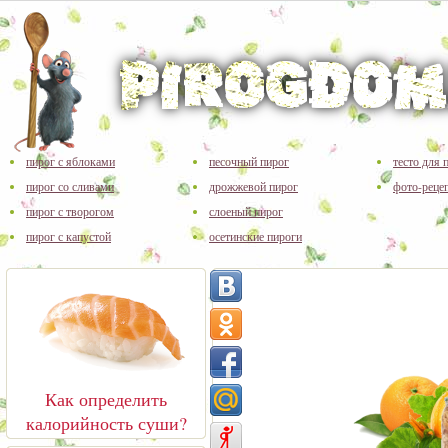
пирог с яблоками
песочный пирог
тесто для 
пирог со сливами
дрожжевой пирог
фото-реце
пирог с творогом
слоеный пирог
пирог с капустой
осетинские пироги
Как определить
калорийность суши?