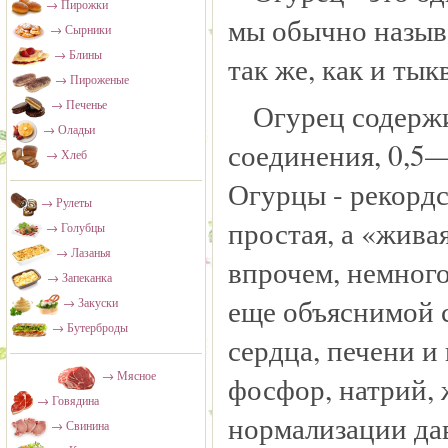
→ Пирожки
мы обычно называ
→ Сырники
→ Блины
так же, как и тыкв
→ Пироженые
Огурец содержи
→ Печенье
→ Оладьи
соединения, 0,5—
→ Хлеб
Огурцы - рекордс
→ Рулеты
простая, а «жива
→ Голубцы
→ Лазанья
впрочем, немного
→ Запеканка
еще объяснимой 
→ Закуски
→ Бутерброды
сердца, печени и
→ Мясное
фосфор, натрий, 
→ Говядина
нормализации да
→ Свинина