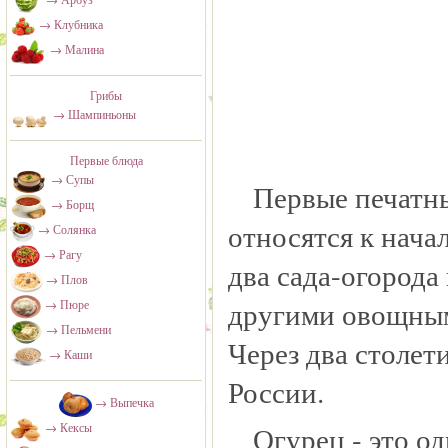
→ Клубника
→ Малина
Грибы
→ Шампиньоны
Первые блюда
→ Супы
Первые печатны
→ Борщ
относятся к нача
→ Солянка
→ Рагу
два сада-огорода
→ Плов
другими овощным
→ Пюре
→ Пельмени
Через два столет
→ Каши
России.
→ Выпечка
Огурец - это о
→ Кексы