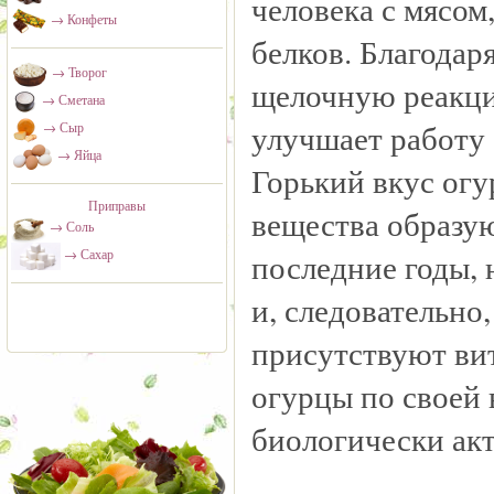
человека с мясо
→ Конфеты
белков. Благода
→ Творог
щелочную реакци
→ Сметана
улучшает работу
→ Сыр
→ Яйца
Горький вкус ог
Приправы
вещества образую
→ Соль
последние годы,
→ Сахар
и, следовательно
присутствуют вит
огурцы по своей
биологически ак