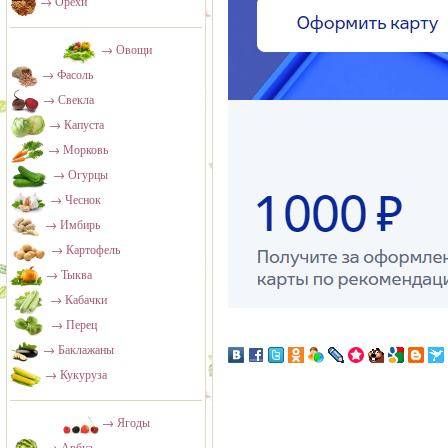
→ Орехи
→ Овощи
→ Фасоль
→ Свекла
→ Капуста
→ Морковь
→ Огурцы
→ Чеснок
→ Имбирь
→ Картофель
→ Тыква
→ Кабачки
→ Перец
→ Баклажаны
→ Кукуруза
→ Ягоды
→ Арбуз